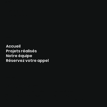
SOCIAL
Instagram
Facebook
MENU
Accueil
Projets réalisés
Notre équipe
Réservez votre appel
CONTACT
(450) 801-4768
admin@groupecharlebois.com
39 Rue Jacques-Cartier, LOCAL 201
Salaberry-de-Valleyfield, QC J6T 4R1