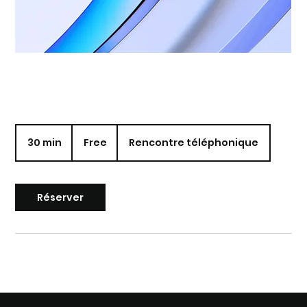
Free
30 min
3
Free
Rencontre téléphonique
0
m
i
n
Réserver